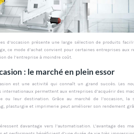
s d’occasion présente une large sélection de produits facili
lige, ce mode d’achat convient pour certaines entreprises aux 
ion de l’entreprise à moindre coût.
casion : le marché en plein essor
asion est une activité qui connaît un grand succès. Les nou
s internationaux permettent aux entreprises d’acquérir des ma
ce ou leur destination. Grâce au marché de l’occasion, la s
ng, plasturgie et imprimerie peut améliorer son rendement gr
téressent davantage vers l’automatisation. L’avantage des m
s et performants bénéficient d’une durée de vie très impressio