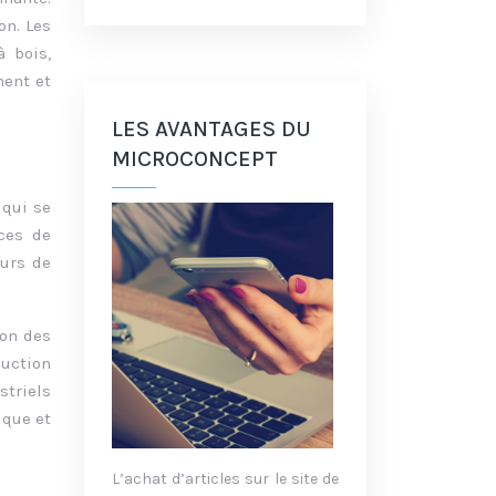
on. Les
à bois,
ment et
LES AVANTAGES DU
MICROCONCEPT
 qui se
ces de
eurs de
ion des
duction
striels
ique et
L’achat d’articles sur le site de