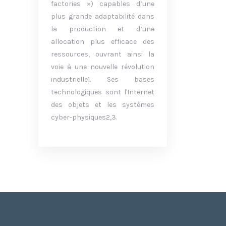
factories ») capables d’une
plus grande adaptabilité dans
la production et d’une
allocation plus efficace des
ressources, ouvrant ainsi la
voie à une nouvelle révolution
industrielle1. Ses bases
technologiques sont l'Internet
des objets et les systèmes
cyber-physiques2,3.