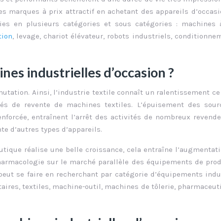
s marques à prix attractif en achetant des appareils d’occasi
ies en plusieurs catégories et sous catégories : machines 
ion
, levage, chariot élévateur, robots industriels, conditionne
es industrielles d’occasion ?
utation. Ainsi, l’industrie textile connaît un ralentissement ce
tés de revente de machines textiles. L’épuisement des sour
enforcée, entraînent l’arrêt des activités de nombreux revend
nte d’autres types d’appareils.
utique réalise une belle croissance, cela entraîne l’augmentat
pharmacologie sur le marché parallèle des équipements de pro
peut se faire en recherchant par catégorie d’équipements indu
ires, textiles, machine-outil, machines de tôlerie, pharmaceut